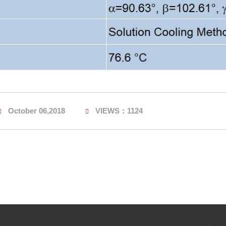
October 06,2018
VIEWS：1124