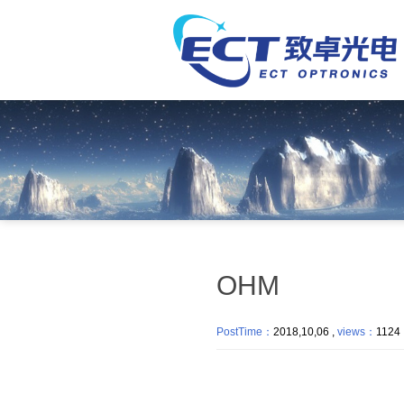
OHM
PostTime：
2018,10,06 ,
views：
11